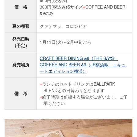
400円(税込み)
価 格
300円(税込み)Sサイズ
※
COFFEE AND BEER
&9のみ
豆の種類
グァテマラ、コロンビア
発売日時
1月11日(火)～2月中旬ごろ
（予定）
CRAFT BEER DINING &9（THE BAYS）
発売場所
COFFEE AND BEER &9（JR横浜駅 エキュ
ートエディション横浜）
ランチのセットドリンクはBALLPARK
BLENDとの日替わりとなります
備 考
終了時期は前後する場合がございます、ご了
承ください