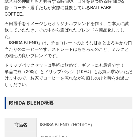
試合前の仲間たちと共有する時間や、自分を見つめる時間に監
督・コーチ・選手たちが実際に愛飲しているBALLPARK
COFFEE。
石田選手をイメージしたオリジナルブレンドを作り、ご本人に試
飲していただき、その中から選ばれたブレンドを商品化しまし
た。
「ISHIDA BLEND」は、チョコレートのような甘さとまろやかな口
当たりのコーヒーです。ストレートはもちろんのこと、ミルクと
の相性の良いブレンドです。
ドリップパックセットは手軽に飲めて、ギフトにも最適です！
単品で豆（200g）とドリップパック（10PC）もお買い求めいただ
けますので、お家でコーヒーを淹れながら癒しのひと時をお過ご
しください。
ISHIDA BLEND概要
商品名
ISHISA BLEND（HOT/ICE）