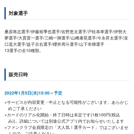
対象選手
桑原将志選手/伊藤裕季也選手/佐野恵太選手/戸柱恭孝選手/伊勢大
夢選手/大貫晋一選手/三嶋一輝選手/山﨑康晃選手/今永昇太選手/濵
口遥大選手/益子京右選手/櫻井周斗選手/山下幸輝選手
13選手の全10種類。
販売日時
2022年1月5日(水)15:00～予定
サービスが内容変更・中止となる可能性がございます。あらかじ
めご了承ください
カードのリアル化開始・終了日時は未定です(1枚100円(税込
み))。詳細については別途公式アプリ内でお知らせいたします
ファンクラブ会員限定の「大人気！選手カード」ではございませ
んので、ご注意ください