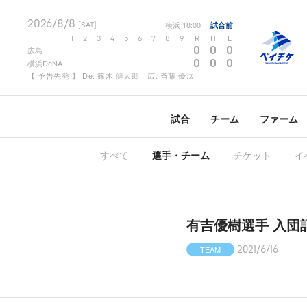
2026/8/8
横浜
18:00
試合前
[SAT]
1
2
3
4
5
6
7
8
9
R
H
E
0
0
0
広島
0
0
0
横浜DeNA
【 予告先発 】 De: 篠木 健太郎 広: 斉藤 優汰
試合
チーム
ファーム
すべて
選手・チーム
チケット
イ
有吉優樹選手 入団
TEAM
2021/6/16