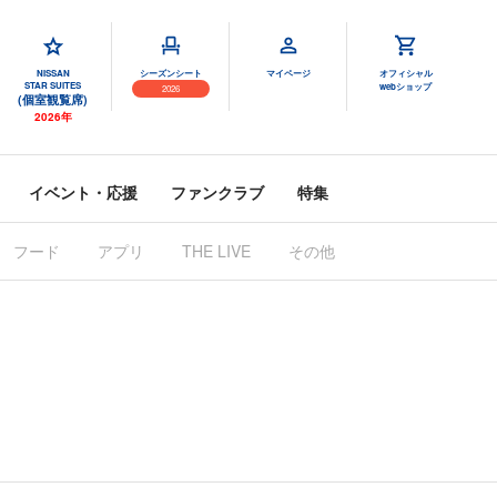
NISSAN
シーズンシート
マイページ
オフィシャル
STAR SUITES
webショップ
2026
(個室観覧席)
2026年
イベント・応援
ファンクラブ
特集
フード
アプリ
THE LIVE
その他