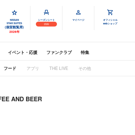
NISSAN
シーズンシート
マイページ
オフィシャル
STAR SUITES
webショップ
2026
(個室観覧席)
2026年
イベント・応援
ファンクラブ
特集
フード
アプリ
THE LIVE
その他
EE AND BEER