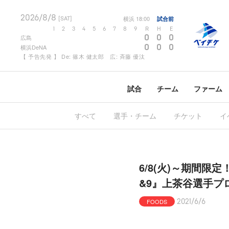
2026/8/8
横浜
18:00
試合前
[SAT]
1
2
3
4
5
6
7
8
9
R
H
E
0
0
0
広島
0
0
0
横浜DeNA
【 予告先発 】 De: 篠木 健太郎 広: 斉藤 優汰
試合
チーム
ファーム
すべて
選手・チーム
チケット
イ
6/8(火)～期間限定！
&9』上茶谷選手プ
FOODS
2021/6/6