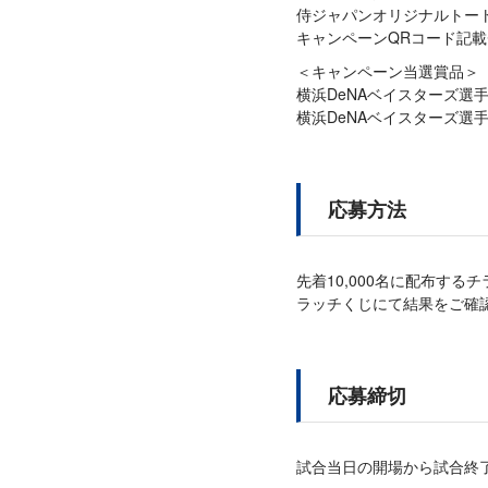
侍ジャパンオリジナルトートバ
キャンペーンQRコード記載チラ
＜キャンペーン当選賞品＞
横浜DeNAベイスターズ選
横浜DeNAベイスターズ選手
応募方法
先着10,000名に配布す
ラッチくじにて結果をご確
応募締切
試合当日の開場から試合終了