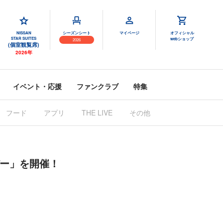
NISSAN
シーズンシート
マイページ
オフィシャル
STAR SUITES
webショップ
2026
(個室観覧席)
2026年
イベント・応援
ファンクラブ
特集
フード
アプリ
THE LIVE
その他
デー」を開催！