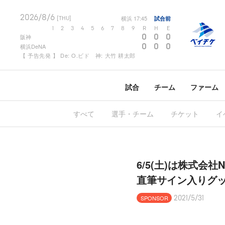
2026/8/6
横浜
17:45
試合前
[THU]
1
2
3
4
5
6
7
8
9
R
H
E
0
0
0
阪神
0
0
0
横浜DeNA
【 予告先発 】 De: O.ビド 神: 大竹 耕太郎
試合
チーム
ファーム
すべて
選手・チーム
チケット
イ
6/5(土)は株式
直筆サイン入りグッ
SPONSOR
2021/5/31