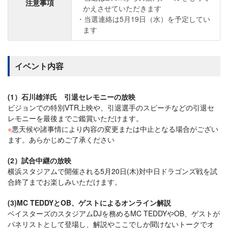
注意事項
かえさせていただきます
当選連絡は5月19日（水）を予定してい
ます
イベント内容
(1）石川雄洋氏 引退セレモニーの放映
ビジョンでの特別VTR上映や、引退選手のスピーチなどの引退セ
レモニーを最後までご鑑賞いただけます。
※
悪天候や諸事情により内容の変更または中止となる場合がござい
ます。あらかじめご了承ください
(2）試合中継の放映
横浜スタジアムで開催される5月20日(木)対中日ドラゴンズ戦を試
合終了までお楽しみいただけます。
(3)MC TEDDYとOB、ゲストによるオンライン解説
ベイスターズのスタジアムDJを務めるMC TEDDYやOB、ゲストが
パネリストとして登場し、解説やここでしか聞けないトークでオ