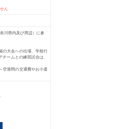
ません
神奈川県内及び周辺）に参
催の大会への出場、学校行
アチームとの練習試合は、
～空港間の交通費やお小遣
)
ラ