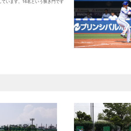
しています。16名という狭き門です
。