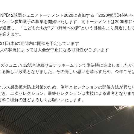
NPB12球団ジュニアトーナメント2020に参加する「2020横浜DeN
クション参加選手の募集を開始いたします。同トーナメントは2005年
団が連携し、「こどもたちが“プロ野球への夢”という目標をより身近にも
目を迎えます。
ら31日(木)の期間内に開催を予定しています
大の状況によっては大会が中止になる可能性がございます
ターズジュニアは2試合連続サヨナラホームランで準決勝に進出しました
よる悔しい敗退となりました。その悔しい思いを晴らすため、今年こそは
ィルス感染拡大防止対策のため、例年とセレクションの開催方法が異な
だき、二次セレクション、最終セレクションは実技による選考となりま
何卒ご理解のほどよろしくお願いいたします。