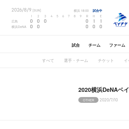
2026/8/9
横浜
18:00
試合中
[SUN]
1
2
3
4
5
6
7
8
9
R
H
E
0
0
0
0
1
1
広島
0
0
0
0
0
横浜DeNA
試合
チーム
ファーム
すべて
選手・チーム
チケット
イ
2020横浜DeN
OTHER
2020/7/10