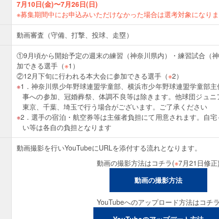
7月10日(金)〜7月26日(日)
※募集期間中にお申込みいただけなかった場合は選考対象になり
動画審査（守備、打撃、投球、走塁）
①9月頃から開始予定の週末の練習（神奈川県内）・練習試合（
加できる選手（
※
1）
②12月下旬に行われる本大会に参加できる選手（
※
2）
1．神奈川県少年野球連盟学童部、横浜市少年野球連盟学童部主
事への参加、冠婚葬祭、体調不良等は除きます。他球団ジュニ
東京、千葉、埼玉で行う場合がございます。ご了承ください
2．選手の宿泊・航空券等は主催者負担にて用意されます。自宅
い等は各自の負担となります
動画撮影を行いYouTubeにURLを添付する流れとなります。
動画の撮影方法はコチラ(
※
7月21日修正
動画の撮影方法
YouTubeへのアップロード方法はコチ