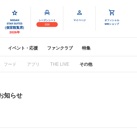
NISSAN
シーズンシート
マイページ
オフィシャル
STAR SUITES
webショップ
2026
(個室観覧席)
2026年
イベント・応援
ファンクラブ
特集
フード
アプリ
THE LIVE
その他
お知らせ