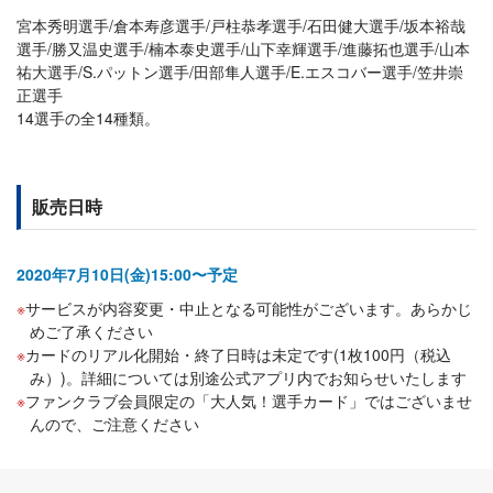
宮本秀明選手/倉本寿彦選手/戸柱恭孝選手/石田健大選手/坂本裕哉
選手/勝又温史選手/楠本泰史選手/山下幸輝選手/進藤拓也選手/山本
祐大選手/S.パットン選手/田部隼人選手/E.エスコバー選手/笠井崇
正選手
14選手の全14種類。
販売日時
2020年7月10日(金)15:00〜予定
サービスが内容変更・中止となる可能性がございます。あらかじ
めご了承ください
カードのリアル化開始・終了日時は未定です(1枚100円（税込
み）)。詳細については別途公式アプリ内でお知らせいたします
ファンクラブ会員限定の「大人気！選手カード」ではございませ
んので、ご注意ください