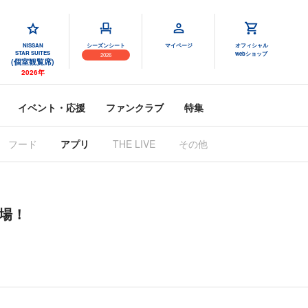
NISSAN
シーズンシート
マイページ
オフィシャル
STAR SUITES
webショップ
2026
(個室観覧席)
2026年
イベント・応援
ファンクラブ
特集
フード
アプリ
THE LIVE
その他
登場！