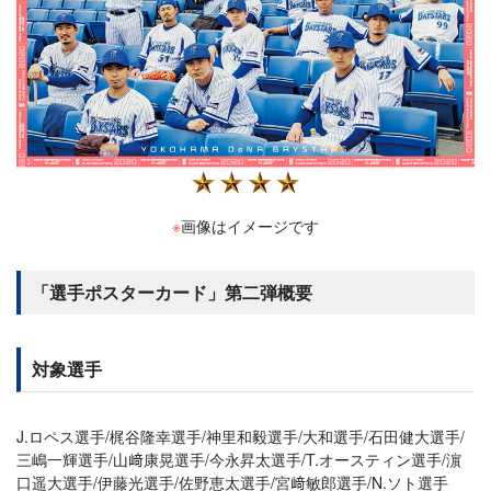
※
画像はイメージです
「選手ポスターカード」第二弾概要
対象選手
J.ロペス選手/梶谷隆幸選手/神里和毅選手/大和選手/石田健大選手/
三嶋一輝選手/山﨑康晃選手/今永昇太選手/T.オースティン選手/濵
口遥大選手/伊藤光選手/佐野恵太選手/宮﨑敏郎選手/N.ソト選手