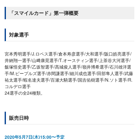
「スマイルカード」第一弾概要
対象選手
宮本秀明選手/J.ロペス選手/倉本寿彦選手/大和選手/阪口皓亮選手/
井納翔一選手/山﨑康晃選手/T.オースティン選手/上茶谷大河選手/
飯塚悟史選手/乙坂智選手/髙城俊人選手/嶺井博希選手/石川雄洋選
手/M.ピープルズ選手/赤間謙選手/細川成也選手/田部隼人選手/武藤
祐太選手/蝦名達夫選手/百瀬大騎選手/国吉佑樹選手/N.ソト選手/R.
コルデロ選手
24選手の全24種類。
販売日時
2020年5月7日(木)15:00〜予定