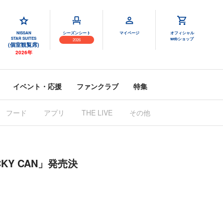
NISSAN
シーズンシート
マイページ
オフィシャル
STAR SUITES
webショップ
2026
(個室観覧席)
2026年
イベント・応援
ファンクラブ
特集
フード
アプリ
THE LIVE
その他
KY CAN」発売決