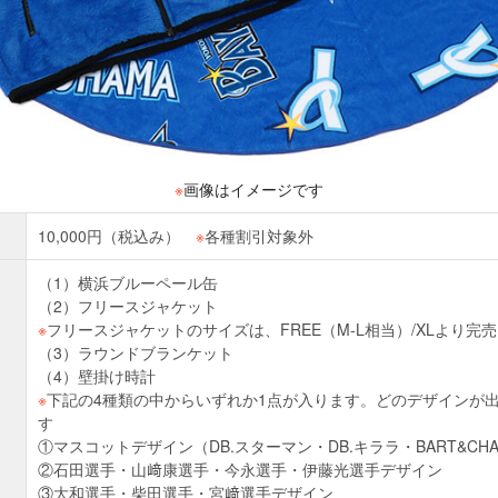
※
画像はイメージです
10,000円（税込み）
※
各種割引対象外
（1）横浜ブルーペール缶
（2）フリースジャケット
※
フリースジャケットのサイズは、FREE（M-L相当）/XLより
（3）ラウンドブランケット
（4）壁掛け時計
※
下記の4種類の中からいずれか1点が入ります。どのデザインが
す
①マスコットデザイン（DB.スターマン・DB.キララ・BART&CHA
②石田選手・山﨑康選手・今永選手・伊藤光選手デザイン
③大和選手・柴田選手・宮﨑選手デザイン