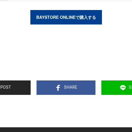
BAYSTORE ONLINEで購入する
POST
SHARE
S