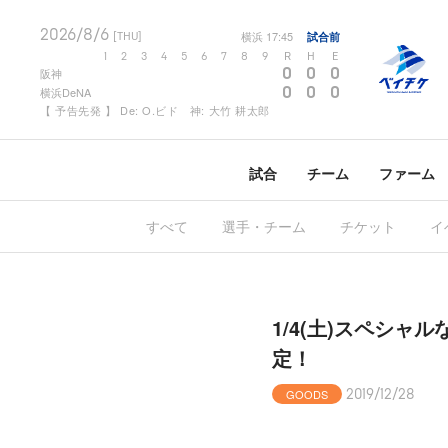
2026/8/6
横浜
17:45
試合前
[THU]
1
2
3
4
5
6
7
8
9
R
H
E
0
0
0
阪神
0
0
0
横浜DeNA
【 予告先発 】 De: O.ビド 神: 大竹 耕太郎
試合
チーム
ファーム
すべて
選手・チーム
チケット
イ
1/4(土)スペシャル
定！
GOODS
2019/12/28