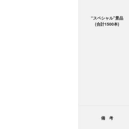
“スペシャル”景品
(合計1500本)
備 考