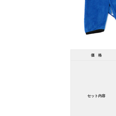
価 格
セット内容