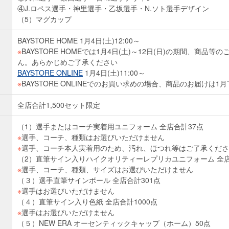
④J.ロペス選手・神里選手・乙坂選手・N.ソト選手デザイン
（5）マグカップ
BAYSTORE HOME 1月4日(土)12:00～
※
BAYSTORE HOMEでは1月4日(土)～12日(日)の期間、商品
）
ん。あらかじめご了承ください
BAYSTORE ONLINE
1月4日(土)11:00～
※
BAYSTORE ONLINEでのお買い求めの場合、商品のお届けは
全店合計1,500セット限定
（1）選手またはコーチ実着用ユニフォーム 全店合計37点
※
選手、コーチ、種類はお選びいただけません
※
選手、コーチ本人実着用のため、汚れ、ほつれ等はご了承くださ
（2）直筆サイン入りハイクオリティーレプリカユニフォーム 全店
※
選手、コーチ、種類、サイズはお選びいただけません
（３）選手直筆サインボール 全店合計301点
※
選手はお選びいただけません
（４）直筆サイン入り色紙 全店合計1000点
※
選手はお選びいただけません
（５）NEW ERA オーセンティックキャップ（ホーム）50点