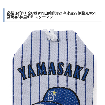
必勝 お守り 全6種 #19山﨑康/#21今永/#29伊藤光/#51
宮﨑/#8神里/DB.スターマン