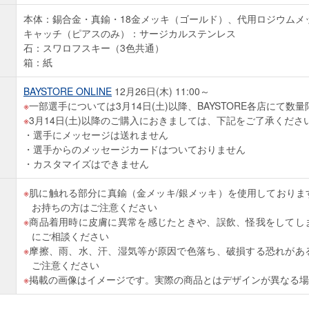
本体：錫合金・真鍮・18金メッキ（ゴールド）、代用ロジウムメ
キャッチ（ピアスのみ）：サージカルステンレス
石：スワロフスキー（3色共通）
箱：紙
BAYSTORE ONLINE
12月26日(木) 11:00～
一部選手については3月14日(土)以降、BAYSTORE各店にて数
3月14日(土)以降のご購入におきましては、下記をご了承くださ
）
選手にメッセージは送れません
選手からのメッセージカードはついておりません
カスタマイズはできません
肌に触れる部分に真鍮（金メッキ/銀メッキ）を使用しておりま
お持ちの方はご注意ください
商品着用時に皮膚に異常を感じたときや、誤飲、怪我をしてし
にご相談ください
摩擦、雨、水、汗、湿気等が原因で色落ち、破損する恐れがあ
ご注意ください
掲載の画像はイメージです。実際の商品とはデザインが異なる場