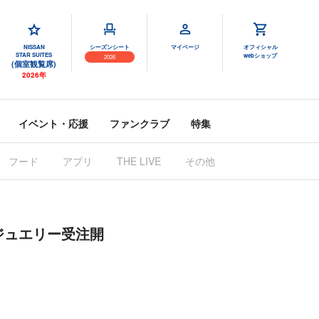
NISSAN
シーズンシート
マイページ
オフィシャル
STAR SUITES
webショップ
2026
(個室観覧席)
2026年
イベント・応援
ファンクラブ
特集
フード
アプリ
THE LIVE
その他
なるジュエリー受注開