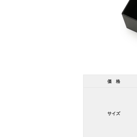
価 格
サイズ