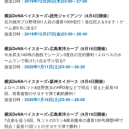
放送日時：
2019年12月26日(木)23:00～27:00
横浜DeNAベイスターズ×読売ジャイアンツ（8月4日開催）
石川雄洋プロ野球301人目の通算1000安打！首位巨人を3タテ！ゲ
ーム差0.5に迫る!!
放送日時：
2019年12月27日(金)23:00～26:40
横浜DeNAベイスターズ×広島東洋カープ（8月18日開催）
今永昇太140球の熱投でシーズン3度目の完封勝利！J.ロペスのホ
ームランで挙げた1点を守り切る!!
放送日時：
2020年1月11日(土)23:00～26:20
横浜DeNAベイスターズ×阪神タイガース（9月4日開催）
J.ロペス&N.ソト&佐野恵太のHR3発などで同点！迎えた延長10
回、筒香嘉智のサヨナラ弾で劇的勝利！
放送日時：
2020年1月18日(土)23:00～28:00
横浜DeNAベイスターズ×広島東洋カープ（9月19日開催）
7点差を追う6回、N.ソトの3ラン&梶谷隆幸の通算100号満塁HRで
同点！延長11回ソトのサヨナラ弾で勝利！