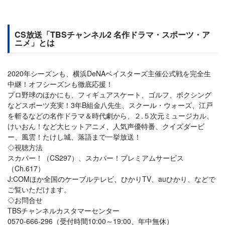
CS放送「TBSチャンネル2 名作ドラマ・スポーツ・ア
ニメ」とは
2020年シーズンも、横浜DeNAベイスターズ主催公式戦を完全生
中継！オフシーズンも徹底応援！
プロ野球のほかにも、フィギュアスケート、ゴルフ、ボクシング
などスポーツ充実！3年B組金八先生、スクール・ウォーズ、江戸
を斬るなどの名作ドラマ＆時代劇から、２.５次元ミュージカル、
けいおん！など大ヒットアニメ、人気声優特番、クイズダービ
ー、風雲！たけし城、落語まで一挙放送！
◇視聴方法
スカパー！（CS297）、スカパー！プレミアムサービス
（Ch.617）
J:COMほか全国のケーブルテレビ、ひかりTV、auひかり、などで
ご覧いただけます。
◇お問合せ
TBSチャンネルカスタマーセンター
0570-666-296（受付時間10:00～19:00、年中無休）