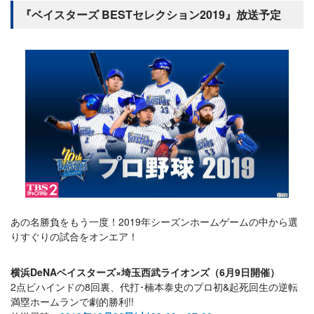
『ベイスターズ BESTセレクション2019』放送予定
あの名勝負をもう一度！2019年シーズンホームゲームの中から選
りすぐりの試合をオンエア！
横浜DeNAベイスターズ×埼玉西武ライオンズ（6月9日開催）
2点ビハインドの8回裏、代打･楠本泰史のプロ初&起死回生の逆転
満塁ホームランで劇的勝利!!