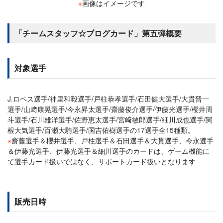
※
画像はイメージです
「チームスタッフ☆ブログカード」第五弾概要
対象選手
J.ロペス選手/神里和毅選手/戸柱恭孝選手/石田健大選手/大貫晋一
選手/山﨑康晃選手/今永昇太選手/齋藤俊介選手/伊藤光選手/櫻井周
斗選手/石川雄洋選手/佐野恵太選手/宮﨑敏郎選手/細川成也選手/関
根大気選手/百瀬大騎選手/国吉佑樹選手の17選手全15種類。
※
齋藤選手＆櫻井選手、戸柱選手＆石田選手＆大貫選手、今永選手
＆伊藤光選手、伊藤光選手＆細川選手のカードは、ゲーム機能に
て選手カード扱いではなく、サポートカード扱いとなります
販売日時