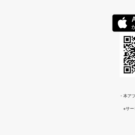
・本アプ
※サ