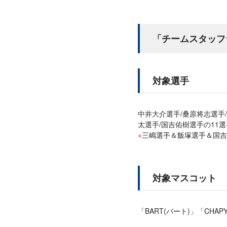
「チームスタッフ
対象選手
中井大介選手/桑原将志選手/
太選手/国吉佑樹選手の11選
※
三嶋選手＆飯塚選手＆国吉
対象マスコット
「BART(バート)」「CHA