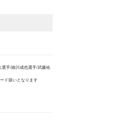
太選手/細川成也選手/武藤祐
ード扱いとなります