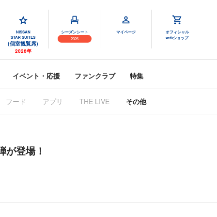
NISSAN
シーズンシート
マイページ
オフィシャル
STAR SUITES
webショップ
2026
(個室観覧席)
2026年
イベント・応援
ファンクラブ
特集
フード
アプリ
THE LIVE
その他
四弾が登場！