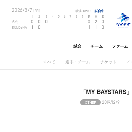
2026/8/7
横浜
18:00
試合中
[FRI]
1
2
3
4
5
6
7
8
9
R
H
E
0
0
0
0
2
0
広島
1
0
1
1
0
横浜DeNA
試合
チーム
ファーム
すべて
選手・チーム
チケット
イ
「MY BAYST
OTHER
2019/12/9