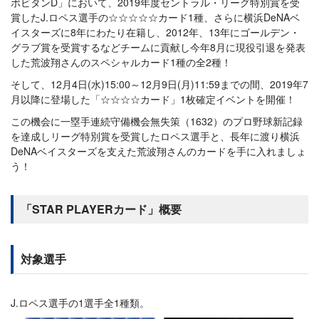
ポビタンD」において、2019年度セントラル・リーグ特別賞を受
賞したJ.ロペス選手の☆☆☆☆☆カード1種、さらに横浜DeNAベ
イスターズに8年にわたり在籍し、2012年、13年にゴールデン・
グラブ賞を受賞するなどチームに貢献し今年8月に現役引退を発表
した荒波翔さんのスペシャルカード1種の全2種！
そして、12月4日(水)15:00～12月9日(月)11:59までの間、2019年7
月以降に登場した「☆☆☆☆カード」1枚確定イベントを開催！
この機会に一塁手連続守備機会無失策（1632）のプロ野球新記録
を達成しリーグ特別賞を受賞したロペス選手と、長年に渡り横浜
DeNAベイスターズを支えた荒波翔さんのカードを手に入れましょ
う！
「STAR PLAYERカード」概要
対象選手
J.ロペス選手の1選手全1種類。