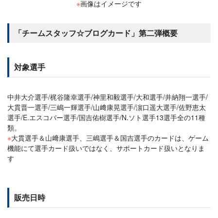
※
画像はイメージです
「チームスタッフ☆ブログカード」第二弾概要
対象選手
中井大介選手/梶谷隆幸選手/神里和毅選手/大和選手/井納翔一選手/
大貫晋一選手/三嶋一輝選手/山﨑康晃選手/濵口遥大選手/佐野恵太
選手/E.エスコバー選手/国吉佑樹選手/N.ソト選手13選手全の11種
類。
※
大貫選手＆山﨑康選手、三嶋選手＆国吉選手のカードは、ゲーム
機能にて選手カード扱いではなく、サポートカード扱いとなりま
す
販売日時