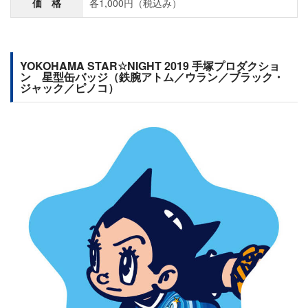
価 格
各1,000円（税込み）
YOKOHAMA STAR☆NIGHT 2019 手塚プロダクショ
ン 星型缶バッジ（鉄腕アトム／ウラン／ブラック・
ジャック／ピノコ）