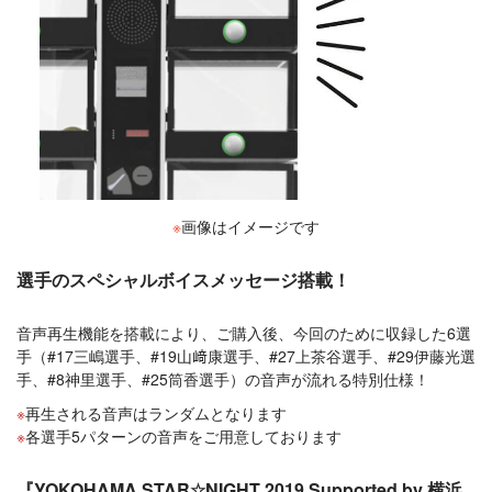
※
画像はイメージです
選手のスペシャルボイスメッセージ搭載！
音声再生機能を搭載により、ご購入後、今回のために収録した6選
手（#17三嶋選手、#19山﨑康選手、#27上茶谷選手、#29伊藤光選
手、#8神里選手、#25筒香選手）の音声が流れる特別仕様！
再生される音声はランダムとなります
各選手5パターンの音声をご用意しております
『YOKOHAMA STAR☆NIGHT 2019 Supported by 横浜