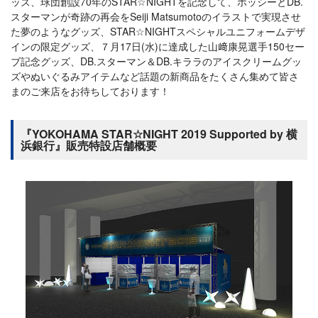
ッズ、球団創設70年のSTAR☆NIGHTを記念して、ホッシーとDB.
スターマンが奇跡の再会をSeiji Matsumotoのイラストで実現させ
た夢のようなグッズ、STAR☆NIGHTスペシャルユニフォームデザ
インの限定グッズ、７月17日(水)に達成した山﨑康晃選手150セー
ブ記念グッズ、DB.スターマン＆DB.キララのアイスクリームグッ
ズやぬいぐるみアイテムなど話題の新商品をたくさん集めて皆さ
まのご来店をお待ちしております！
『YOKOHAMA STAR☆NIGHT 2019 Supported by 横
浜銀行』販売特設店舗概要