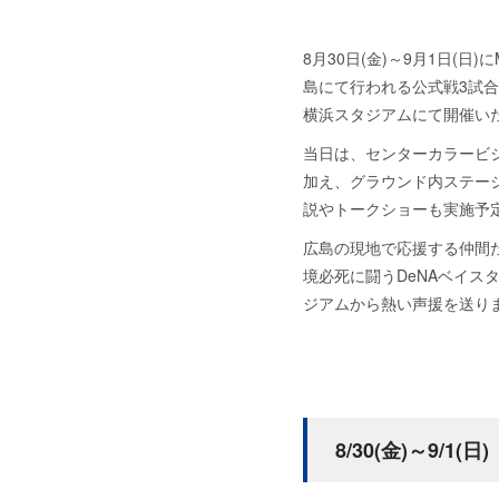
8月30日(金)～9月1日(日)に
島にて行われる公式戦3試
横浜スタジアムにて開催い
当日は、センターカラービ
加え、グラウンド内ステー
説やトークショーも実施予
広島の現地で応援する仲間
境必死に闘うDeNAベイス
ジアムから熱い声援を送りま
8/30(金)～9/