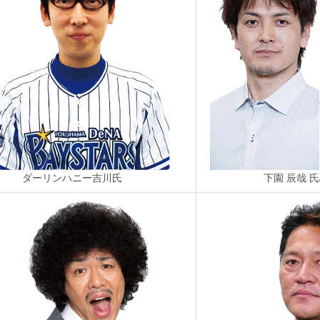
ダーリンハニー吉川氏
下園 辰哉 氏