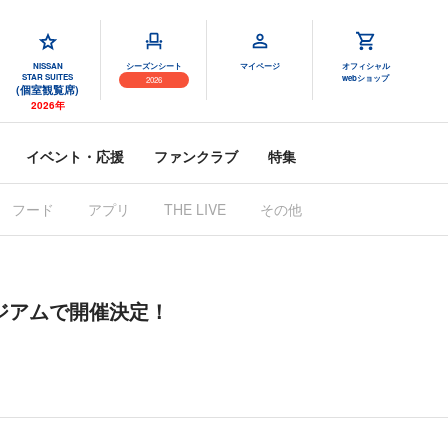
NISSAN
シーズンシート
マイページ
オフィシャル
STAR SUITES
webショップ
2026
(個室観覧席)
2026年
イベント・応援
ファンクラブ
特集
フード
アプリ
THE LIVE
その他
スタジアムで開催決定！