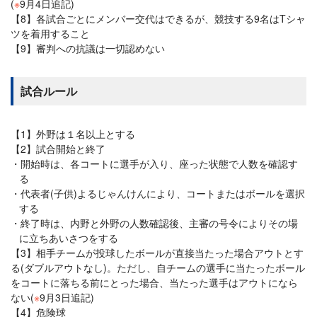
(
※
9月4日追記)
【8】各試合ごとにメンバー交代はできるが、競技する9名はTシャ
ツを着用すること
【9】審判への抗議は一切認めない
試合ルール
【1】外野は１名以上とする
【2】試合開始と終了
開始時は、各コートに選手が入り、座った状態で人数を確認す
る
代表者(子供)よるじゃんけんにより、コートまたはボールを選択
する
終了時は、内野と外野の人数確認後、主審の号令によりその場
に立ちあいさつをする
【3】相手チームが投球したボールが直接当たった場合アウトとす
る(ダブルアウトなし)。ただし、自チームの選手に当たったボール
をコートに落ちる前にとった場合、当たった選手はアウトになら
ない(
※
9月3日追記)
【4】危険球