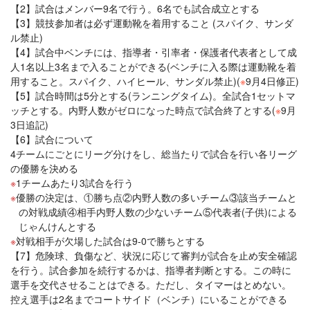
【2】試合はメンバー9名で行う。6名でも試合成立とする
【3】競技参加者は必ず運動靴を着用すること (スパイク、サンダ
ル禁止)
【4】試合中ベンチには、指導者・引率者・保護者代表者として成
人1名以上3名まで入ることができる(ベンチに入る際は運動靴を着
用すること。スパイク、ハイヒール、サンダル禁止)(
※
9月4日修正)
【5】試合時間は5分とする(ランニングタイム)。全試合1セットマ
ッチとする。内野人数がゼロになった時点で試合終了とする(
※
9月
3日追記)
【6】試合について
4チームにごとにリーグ分けをし、総当たりで試合を行い各リーグ
の優勝を決める
1チームあたり3試合を行う
優勝の決定は、①勝ち点②内野人数の多いチーム③該当チームと
の対戦成績④相手内野人数の少ないチーム⑤代表者(子供)による
じゃんけんとする
対戦相手が欠場した試合は9-0で勝ちとする
【7】危険球、負傷など、状況に応じて審判が試合を止め安全確認
を行う。試合参加を続行するかは、指導者判断とする。この時に
選手を交代させることはできる。ただし、タイマーはとめない。
控え選手は2名までコートサイド（ベンチ）にいることができる