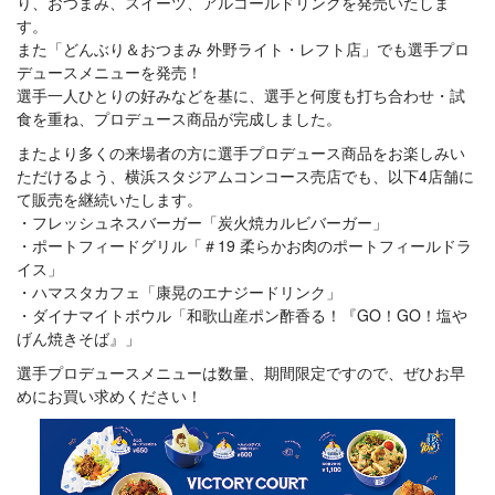
り、おつまみ、スイーツ、アルコールドリンクを発売いたしま
す。
また「どんぶり＆おつまみ 外野ライト・レフト店」でも選手プロ
デュースメニューを発売！
選手一人ひとりの好みなどを基に、選手と何度も打ち合わせ・試
食を重ね、プロデュース商品が完成しました。
またより多くの来場者の方に選手プロデュース商品をお楽しみい
ただけるよう、横浜スタジアムコンコース売店でも、以下4店舗に
て販売を継続いたします。
・フレッシュネスバーガー「炭火焼カルビバーガー」
・ポートフィードグリル「＃19 柔らかお肉のポートフィールドラ
イス」
・ハマスタカフェ「康晃のエナジードリンク」
・ダイナマイトボウル「和歌山産ポン酢香る！『GO！GO！塩や
げん焼きそば』」
選手プロデュースメニューは数量、期間限定ですので、ぜひお早
めにお買い求めください！