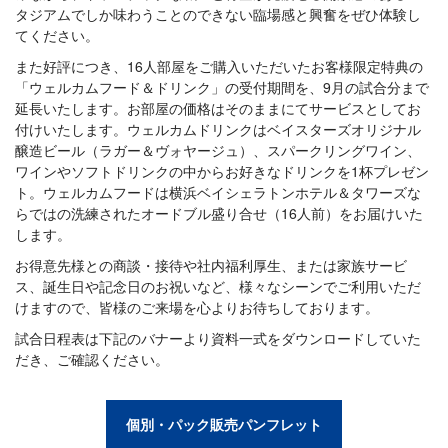
タジアムでしか味わうことのできない臨場感と興奮をぜひ体験し
てください。
また好評につき、16人部屋をご購入いただいたお客様限定特典の
「ウェルカムフード＆ドリンク」の受付期間を、9月の試合分まで
延長いたします。お部屋の価格はそのままにてサービスとしてお
付けいたします。ウェルカムドリンクはベイスターズオリジナル
醸造ビール（ラガー＆ヴォヤージュ）、スパークリングワイン、
ワインやソフトドリンクの中からお好きなドリンクを1杯プレゼン
ト。ウェルカムフードは横浜ベイシェラトンホテル＆タワーズな
らではの洗練されたオードブル盛り合せ（16人前）をお届けいた
します。
お得意先様との商談・接待や社内福利厚生、または家族サービ
ス、誕生日や記念日のお祝いなど、様々なシーンでご利用いただ
けますので、皆様のご来場を心よりお待ちしております。
試合日程表は下記のバナーより資料一式をダウンロードしていた
だき、ご確認ください。
個別・パック販売パンフレット