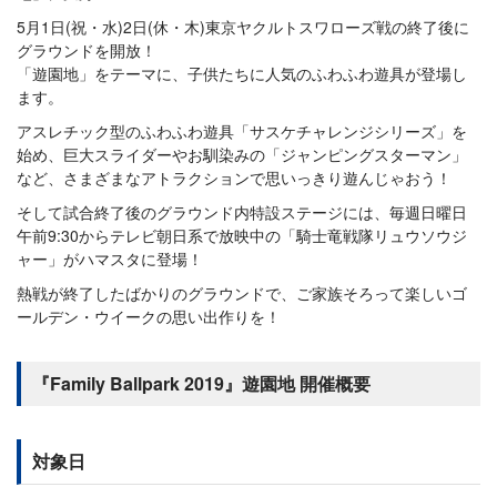
5月1日(祝・水)2日(休・木)東京ヤクルトスワローズ戦の終了後に
グラウンドを開放！
「遊園地」をテーマに、子供たちに人気のふわふわ遊具が登場し
ます。
アスレチック型のふわふわ遊具「サスケチャレンジシリーズ」を
始め、巨大スライダーやお馴染みの「ジャンピングスターマン」
など、さまざまなアトラクションで思いっきり遊んじゃおう！
そして試合終了後のグラウンド内特設ステージには、毎週日曜日
午前9:30からテレビ朝日系で放映中の「騎士竜戦隊リュウソウジ
ャー」がハマスタに登場！
熱戦が終了したばかりのグラウンドで、ご家族そろって楽しいゴ
ールデン・ウイークの思い出作りを！
『Family Ballpark 2019』遊園地 開催概要
対象日