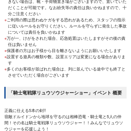
きない場合は、靴・手荷物置き場がございますので、置いていた
だくことが可能です。なお紛失等の責任は負いかねますので、十
分ご注意ください
ご利用の際は思わぬケガをする恐れがあるため、スタッフの指示
に従いルールをお守りください。ルールを守らずに発生した事故
については責任を負いかねます
万が一、けがをされた場合、応急処置はいたしますがその後の責
任は負いません
保護者の方はお子様から目を離さないようにお願いいたします
設置する遊具の種類や数、設置エリアは変更になる場合がありま
す
多くのお客様が並ばれた場合は、列に並んでいる途中でも終了と
させていただく場合がございます
「騎士竜戦隊リュウソウジャーショー」イベント 概要
正義に仕える5本の剣!!
宿敵ドルイドンから地球を守るのは相棒恐竜・騎士竜と5人の仲
間！その名は騎士竜戦隊リュウソウジャー！！みんなでリュウソ
ウジャーを応援しよう！