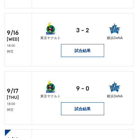
3 - 2
9/16
東京ヤクルト
横浜DeNA
[WED]
18:00
試合結果
神宮
9 - 0
9/17
東京ヤクルト
横浜DeNA
[THU]
18:00
試合結果
神宮