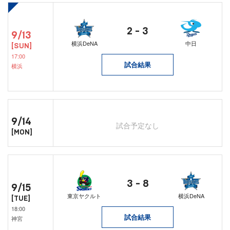
2 - 3
9/13
横浜DeNA
中日
[SUN]
17:00
試合結果
横浜
9/14
試合予定なし
[MON]
3 - 8
9/15
東京ヤクルト
横浜DeNA
[TUE]
18:00
試合結果
神宮