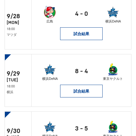
4 - 0
9/28
広島
横浜DeNA
[MON]
18:00
試合結果
マツダ
8 - 4
9/29
横浜DeNA
東京ヤクルト
[TUE]
18:00
試合結果
横浜
3 - 5
9/30
横浜DeNA
東京ヤクルト