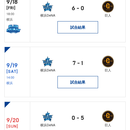
9/18
6 - 0
[FRI]
18:00
横浜DeNA
巨人
横浜
試合結果
7 - 1
9/19
横浜DeNA
巨人
[SAT]
14:00
試合結果
横浜
0 - 5
9/20
横浜DeNA
巨人
[SUN]