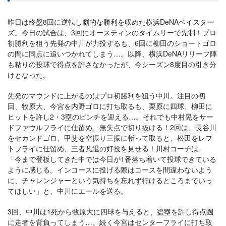
昨日は終盤8回に逆転し劇的な勝利を収めた横浜DeNAベイスター
ズ。今日の試合は、3回にオースティンのタイムリーで先制！プロ
初勝利を狙う先発の中川が力投するも、6回に柳田のショートゴロ
の間に同点に追いつかれてしまう…。以降、横浜DeNAリリーフ陣
も粘りの投球で得点を許さなかったが、今シーズン8度目の引き分
けとなった。
先発のマウンドに上がるのはプロ初勝利を狙う中川。注目の初
回、牧原大、今宮を内野ゴロに打ち取るも、栗原に四球、柳田に
ヒットを許し2・3塁のピンチを迎える…。それでも中村晃をサー
ドファウルフライに仕留め、無失点で切り抜ける！2回は、長谷川
をセカンドゴロ、甲斐を空振り三振に斬って取ると、松田をレフ
トフライに仕留め、三者凡退の好投を見せる！川村コーチは、
「今まで登板してきた中では今日が1番落ち着いて投球できている
ように感じる。インコースに投げる際はコースを間違わないよう
に、チャレンジャーという気持ちを忘れず行けるところまでいっ
てほしい」と、中川にエールを送る。
3回、中川は1死から牧原大に四球を与えると、盗塁を許し得点圏
に走者を背負ってしまう…。続く今宮はセンターフライに打ち取