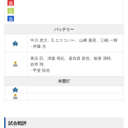
勝
S
負
バッテリー
中川 虎大、E.エスコバー、山﨑 康晃、三嶋 一輝
- 伊藤 光
東浜 巨、津森 宥紀、嘉弥真 新也、板東 湧梧、
岩嵜 翔
- 甲斐 拓也
本塁打
試合戦評