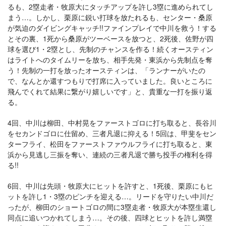
るも、2塁走者・牧原大にタッチアップを許し3塁に進められてし
まう…。しかし、栗原に鋭い打球を放たれるも、センター・桑原
が気迫のダイビングキャッチ!!ファインプレイで中川を救う！する
とその裏、1死から桑原がツーベースを放つと、2死後、佐野が四
球を選び1・2塁とし、先制のチャンスを作る！続くオースティン
はライトへのタイムリーを放ち、相手先発・東浜から先制点を奪
う！先制の一打を放ったオースティンは、「ランナーがいたの
で、なんとか還すつもりで打席に入っていました。良いところに
飛んでくれて結果に繋がり嬉しいです」と、貴重な一打を振り返
る。
4回、中川は柳田、中村晃をファーストゴロに打ち取ると、長谷川
をセカンドゴロに仕留め、三者凡退に抑える！5回は、甲斐をセン
ターフライ、松田をファーストファウルフライに打ち取ると、東
浜から見逃し三振を奪い、連続の三者凡退で勝ち投手の権利を得
る!!
6回、中川は先頭・牧原大にヒットを許すと、1死後、栗原にもヒ
ットを許し1・3塁のピンチを迎える…。リードを守りたい中川だ
ったが、柳田のショートゴロの間に3塁走者・牧原大が本塁生還し
同点に追いつかれてしまう…。その後、四球とヒットを許し満塁