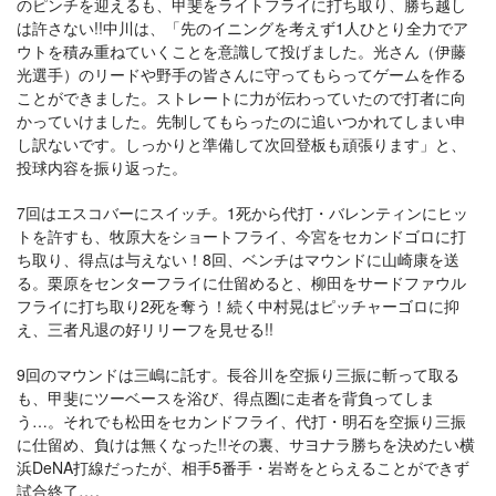
のピンチを迎えるも、甲斐をライトフライに打ち取り、勝ち越し
は許さない!!中川は、「先のイニングを考えず1人ひとり全力でア
ウトを積み重ねていくことを意識して投げました。光さん（伊藤
光選手）のリードや野手の皆さんに守ってもらってゲームを作る
ことができました。ストレートに力が伝わっていたので打者に向
かっていけました。先制してもらったのに追いつかれてしまい申
し訳ないです。しっかりと準備して次回登板も頑張ります」と、
投球内容を振り返った。
7回はエスコバーにスイッチ。1死から代打・バレンティンにヒッ
トを許すも、牧原大をショートフライ、今宮をセカンドゴロに打
ち取り、得点は与えない！8回、ベンチはマウンドに山崎康を送
る。栗原をセンターフライに仕留めると、柳田をサードファウル
フライに打ち取り2死を奪う！続く中村晃はピッチャーゴロに抑
え、三者凡退の好リリーフを見せる!!
9回のマウンドは三嶋に託す。長谷川を空振り三振に斬って取る
も、甲斐にツーベースを浴び、得点圏に走者を背負ってしま
う…。それでも松田をセカンドフライ、代打・明石を空振り三振
に仕留め、負けは無くなった!!その裏、サヨナラ勝ちを決めたい横
浜DeNA打線だったが、相手5番手・岩嵜をとらえることができず
試合終了…。