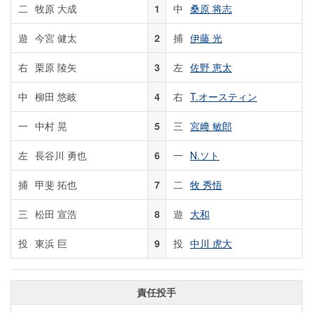
二
牧原 大成
1
中
桑原 将志
遊
今宮 健太
2
捕
伊藤 光
右
栗原 陵矢
3
左
佐野 恵太
中
柳田 悠岐
4
右
T.オースティン
一
中村 晃
5
三
宮﨑 敏郎
左
長谷川 勇也
6
一
N.ソト
捕
甲斐 拓也
7
二
牧 秀悟
三
松田 宣浩
8
遊
大和
投
東浜 巨
9
投
中川 虎大
責任投手