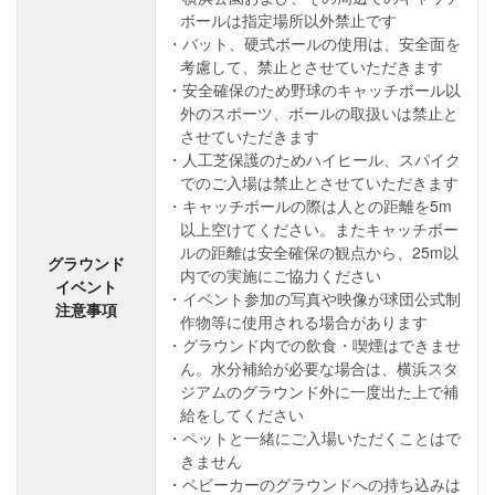
ボールは指定場所以外禁止です
バット、硬式ボールの使用は、安全面を
考慮して、禁止とさせていただきます
安全確保のため野球のキャッチボール以
外のスポーツ、ボールの取扱いは禁止と
させていただきます
人工芝保護のためハイヒール、スパイク
でのご入場は禁止とさせていただきます
キャッチボールの際は人との距離を5m
以上空けてください。またキャッチボー
ルの距離は安全確保の観点から、25m以
グラウンド
内での実施にご協力ください
イベント
イベント参加の写真や映像が球団公式制
注意事項
作物等に使用される場合があります
グラウンド内での飲食・喫煙はできませ
ん。水分補給が必要な場合は、横浜スタ
ジアムのグラウンド外に一度出た上で補
給をしてください
ペットと一緒にご入場いただくことはで
きません
ベビーカーのグラウンドへの持ち込みは