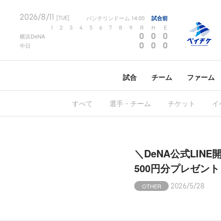
2026/8/11
バンテリンドーム
14:00
試合前
[TUE]
1
2
3
4
5
6
7
8
9
R
H
E
0
0
0
横浜DeNA
0
0
0
中日
試合
チーム
ファーム
すべて
選手・チーム
チケット
イ
＼DeNA公式LIN
500円分プレゼント
OTHER
2026/5/28