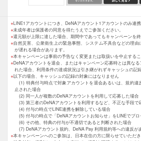
LINE1アカウントにつき、DeNAアカウント1アカウントのみ連
未成年者は保護者の同意を得たうえでご参加ください。
還元額が上限に達した場合、期間中であってもキャンペーンを終
自然災害、公衆衛生上の緊急事態、システム不具合などの理由
が遅れる場合があります。
本キャンペーンは事前の予告なく変更または取扱いを中止するこ
DeNAアカウントを退会、またはキャンペーン応募時とは異な
れた場合、利用条件の達成状況は引き継がれずキャッシュの記
以下の場合、キャッシュの記録の対象にはなりません
(1) 特典付与時点で対象アカウントを退会あるいは、規約違
止された場合
(2) 同一人が複数のDeNAアカウントを利用して応募した場合
(3) 第三者のDeNAアカウントを利用するなど、不正な手段で
(4) 付与の時点でLINE連携を解除している場合
(5) 付与の時点で「DeNAアカウントお知らせ」をLINEでブ
(6) その他、特典の付与が不適切であると判断された場合
(7) DeNAアカウント規約、DeNA Pay 利用規約等への違反
本キャンペーンへのご参加は、日本在住の方に限らせていただき