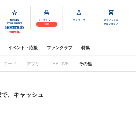
NISSAN
シーズンシート
マイページ
オフィシャル
STAR SUITES
webショップ
2026
(個室観覧席)
2026年
イベント・応援
ファンクラブ
特集
フード
アプリ
THE LIVE
その他
連携で、キャッシュ