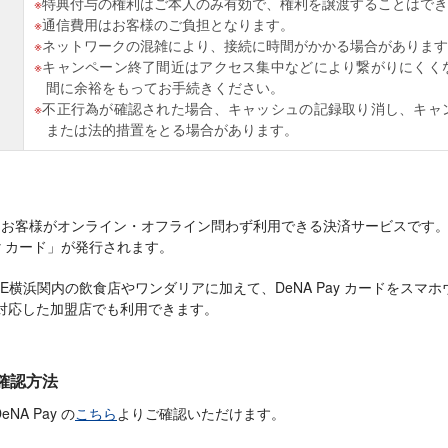
特典付与の権利はご本人のみ有効で、権利を譲渡することはでき
通信費用はお客様のご負担となります。
ネットワークの混雑により、接続に時間がかかる場合があります
キャンペーン終了間近はアクセス集中などにより繋がりにくく
間に余裕をもってお手続きください。
不正行為が確認された場合、キャッシュの記録取り消し、キャ
または法的措置をとる場合があります。
するお客様がオンライン・オフライン問わず利用できる決済サービスです
ay カード」が発行されます。
TE横浜関内の飲食店やワンダリアに加えて、DeNA Pay カードをス
Dに対応した加盟店でも利用できます。
確認方法
A Pay の
こちら
よりご確認いただけます。