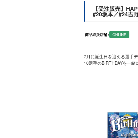
【受注販売】HAPP
#20坂本／#24吉
商品取扱店舗 :
ONLINE
7月に誕生日を迎える選手
10選手のBIRTHDAYを一