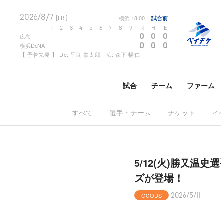
2026/8/7
横浜
18:00
試合前
[FRI]
1
2
3
4
5
6
7
8
9
R
H
E
0
0
0
広島
0
0
0
横浜DeNA
【 予告先発 】 De: 平良 拳太郎 広: 森下 暢仁
試合
チーム
ファーム
すべて
選手・チーム
チケット
イ
5/12(火)勝又
ズが登場！
GOODS
2026/5/11