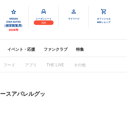
NISSAN
シーズンシート
マイページ
オフィシャル
STAR SUITES
webショップ
2026
(個室観覧席)
2026年
イベント・応援
ファンクラブ
特集
フード
アプリ
その他
THE LIVE
ィースアパレルグッ