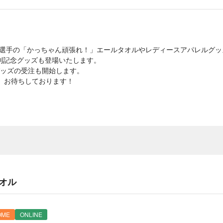
温史選手の「かっちゃん頑張れ！」エールタオルやレディースアパレルグ
利記念グッズも登場いたします。
グッズの受注も開始します。
店、お待ちしております！
タオル
OME
ONLINE