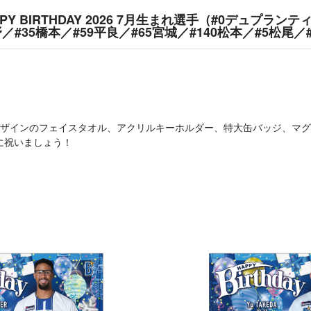
Y BIRTHDAY 2026 7月生まれ選手（#0デュプランテ
野／#35橋本／#59平良／#65宮城／#140松本／#5松尾／
デザインのフェイスタオル、アクリルキーホルダー、特大缶バッジ、マ
緒に祝いましょう！