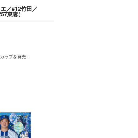
ィエ／#12竹田／
#57東妻）
グカップを発売！