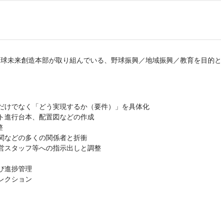
の野球未来創造本部が取り組んでいる、野球振興／地域振興／教育を目的
」だけでなく「どう実現するか（要件）」を具体化
ト進行台本、配置図などの作成
整
関などの多くの関係者と折衝
営スタッフ等への指示出しと調整
び進捗管理
レクション