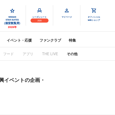
NISSAN
シーズンシート
マイページ
オフィシャル
STAR SUITES
webショップ
2026
(個室観覧席)
2026年
イベント・応援
ファンクラブ
特集
フード
アプリ
THE LIVE
その他
興イベントの企画・