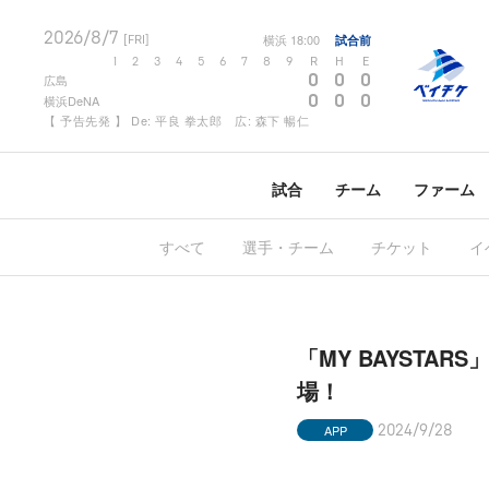
2026/8/7
横浜
18:00
試合前
[FRI]
1
2
3
4
5
6
7
8
9
R
H
E
0
0
0
広島
0
0
0
横浜DeNA
【 予告先発 】 De: 平良 拳太郎 広: 森下 暢仁
試合
チーム
ファーム
すべて
選手・チーム
チケット
イ
「MY BAYSTA
場！
APP
2024/9/28