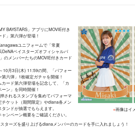
「MY BAYSTARS」アプリにMOVIE付き
ード」第六弾が登場！
nagawaユニフォームで「常夏
横浜DeNAベイスターズオフィシャルパ
a」のメンバーたちのMOVIE付きカード
0～10月3日(木) 11:59の間、「パフォー
〜第六弾」1枚確定ガチャを開催！
ムカード第六弾登場を記念して、「カ
ペーン」を同時開催！
に押されるスタンプを集めてパフォーマ
チケット（期間限定）やdiana各メン
スタンドが抽選でもらえます。
※
画像はイ
キャンペーン概要をご確認ください。
イスターズを盛り上げるdianaメンバーのカードを手に入れましょう！