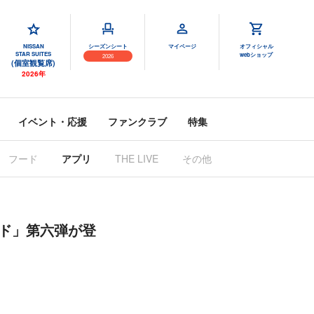
NISSAN
シーズンシート
マイページ
オフィシャル
STAR SUITES
webショップ
2026
(個室観覧席)
2026年
イベント・応援
ファンクラブ
特集
フード
アプリ
THE LIVE
その他
ード」第六弾が登