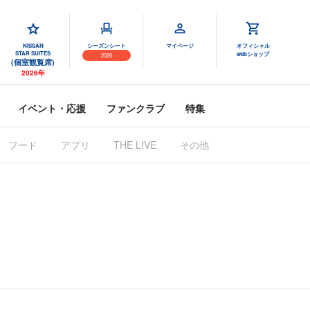
NISSAN
シーズンシート
マイページ
オフィシャル
STAR SUITES
webショップ
2026
(個室観覧席)
2026年
イベント・応援
ファンクラブ
特集
フード
アプリ
THE LIVE
その他