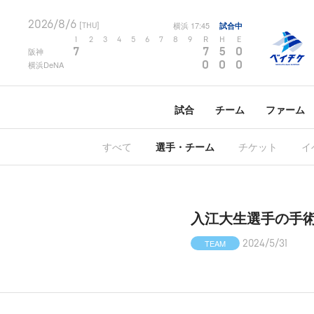
2026/8/6
横浜
17:45
試合中
[THU]
1
2
3
4
5
6
7
8
9
R
H
E
7
7
5
0
阪神
0
0
0
横浜DeNA
試合
チーム
ファーム
すべて
選手・チーム
チケット
イ
入江大生選手の手
TEAM
2024/5/31