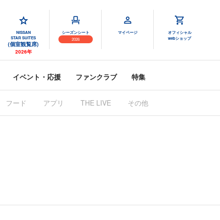
NISSAN
シーズンシート
マイページ
オフィシャル
STAR SUITES
webショップ
2026
(個室観覧席)
2026年
イベント・応援
ファンクラブ
特集
フード
アプリ
THE LIVE
その他