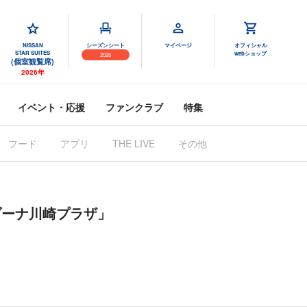
NISSAN
シーズンシート
マイページ
オフィシャル
STAR SUITES
webショップ
2026
(個室観覧席)
2026年
イベント・応援
ファンクラブ
特集
フード
アプリ
THE LIVE
その他
ゾーナ川崎プラザ」