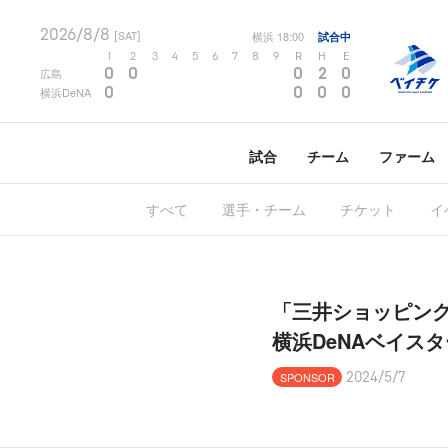
2026/8/8
横浜
18:00
試合中
[SAT]
1
2
3
4
5
6
7
8
9
R
H
E
0
0
0
2
0
広島
0
0
0
0
横浜DeNA
試合
チーム
ファーム
すべて
選手・チーム
チケット
イ
「三井ショッピン
横浜DeNAベイス
SPONSOR
2024/5/7