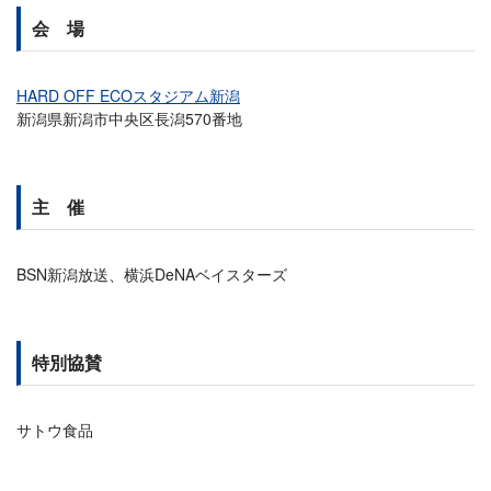
会 場
HARD OFF ECOスタジアム新潟
新潟県新潟市中央区長潟570番地
主 催
BSN新潟放送、横浜DeNAベイスターズ
特別協賛
サトウ食品