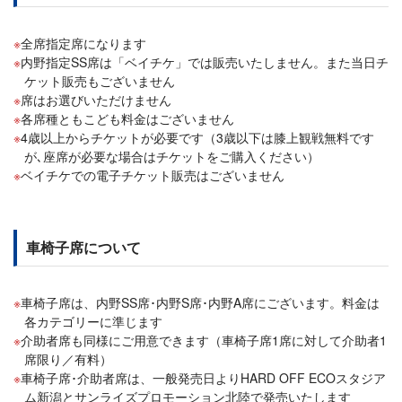
全席指定席になります
内野指定SS席は「ベイチケ」では販売いたしません。また当日チ
ケット販売もございません
席はお選びいただけません
各席種ともこども料金はございません
4歳以上からチケットが必要です（3歳以下は膝上観戦無料です
が､座席が必要な場合はチケットをご購入ください）
ベイチケでの電子チケット販売はございません
車椅子席について
車椅子席は、内野SS席･内野S席･内野A席にございます。料金は
各カテゴリーに準じます
介助者席も同様にご用意できます（車椅子席1席に対して介助者1
席限り／有料）
車椅子席･介助者席は、一般発売日よりHARD OFF ECOスタジア
ム新潟とサンライズプロモーション北陸で発売いたします