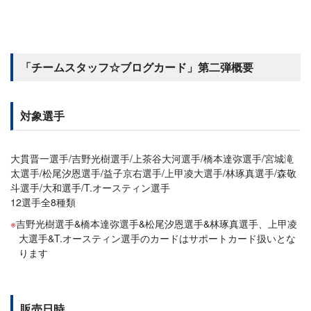
「チームスタッフ☆ブログカード」第二弾概要
対象選手
大貫晋一選手/吉野光樹選手/上茶谷大河選手/橋本達弥選手/宮城滝
太選手/松尾汐恩選手/益子京右選手/上甲凌大選手/林琢真選手/森敬
斗選手/大和選手/T.オースティン選手
12選手全8種類
吉野光樹選手&橋本達弥選手&松尾汐恩選手&林琢真選手、上甲凌
大選手&T.オースティン選手のカードはサポートカード扱いとな
ります
販売日時