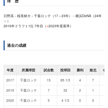
球 歴
日野高－桜美林大－千葉ロッテ（17～23年）－横浜DeNA（24年
～）
2016年ドラフト1位 7年目（
※
2023年度基準）
過去の成績
年度
所属球団
試合数
投球回
勝利
敗北
セ
2017
千葉ロッテ
15
85 1/3
4
7
2019
千葉ロッテ
7
32
2
1
2020
千葉ロッテ
5
4 1/3
0
0