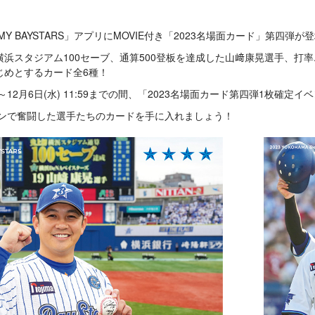
、「MY BAYSTARS」アプリにMOVIE付き「2023名場面カード」第四弾が
浜スタジアム100セーブ、通算500登板を達成した山﨑康晃選手、打率.
じめとするカード全6種！
:00～12月6日(水) 11:59までの間、「2023名場面カード第四弾1枚確定
ズンで奮闘した選手たちのカードを手に入れましょう！