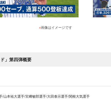
※
画像はイメージです
ード」第四弾概要
手/山本祐大選手/宮﨑敏郎選手/大田泰示選手/関根大気選手