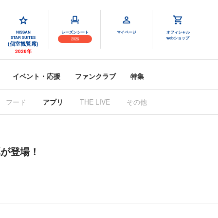
NISSAN
シーズンシート
マイページ
オフィシャル
STAR SUITES
webショップ
2026
(個室観覧席)
2026年
イベント・応援
ファンクラブ
特集
フード
アプリ
THE LIVE
その他
弾が登場！