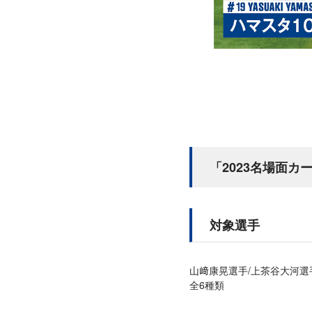
「2023名場面カ
対象選手
山﨑康晃選手/上茶谷大河選
全6種類