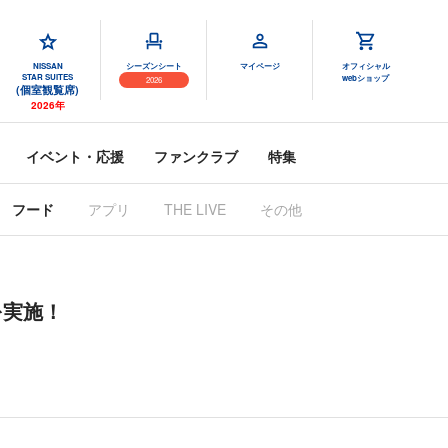
NISSAN
シーズンシート
マイページ
オフィシャル
STAR SUITES
webショップ
2026
(個室観覧席)
2026年
イベント・応援
ファンクラブ
特集
フード
アプリ
THE LIVE
その他
を実施！