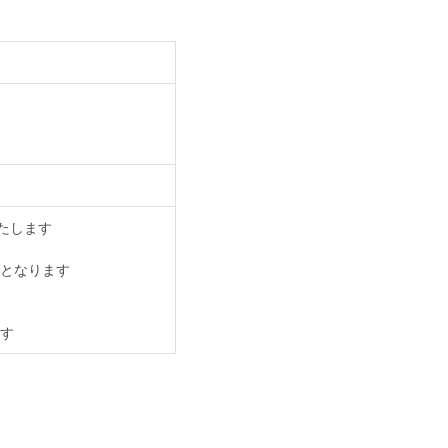
いたします
となります
す