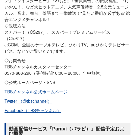
ン」「クイズダービー」「8時だョ！全員集合」の伝説番組、「け
いおん！」など大ヒットアニメ、人気声優特番、2.5次元ミュージ
カル、音楽、舞台、落語まで一挙放送！“見たい番組が必ずある”総
合エンタメチャンネル！
◇視聴方法
スカパー！（CS297）、スカパー！プレミアムサービス
（Ch.617）
J:COM、全国のケーブルテレビ、ひかりTV、auひかりテレビサー
ビス、などでご覧いただけます。
◇お問合せ
TBSチャンネルカスタマーセンター
0570-666-296（受付時間10:00～20:00、年中無休）
◇公式ホームページ・SNS
TBSチャンネル公式ホームページ
Twitter （@tbschannel）
Facebook（TBSチャンネル）
動画配信サービス「Paravi（パラビ）」配信予定およ
び概要