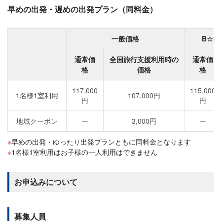
早めの出発・遅めの出発プラン（同料金）
一般価格
B☆S
通常価
全国旅行支援利用時の
通常価
格
価格
格
117,000
115,000
1名様1室利用
107,000円
円
円
地域クーポン
ー
3,000円
ー
早めの出発・ゆったり出発プランともに同料金となります
1名様1室利用はお子様の一人利用はできません
お申込みについて
募集人員