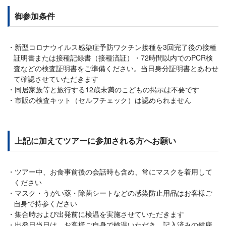
御参加条件
新型コロナウイルス感染症予防ワクチン接種を3回完了後の接種
証明書または接種記録書（接種済証）・72時間以内でのPCR検
査などの検査証明書をご準備ください。当日身分証明書とあわせ
て確認させていただきます
同居家族等と旅行する12歳未満のこどもの掲示は不要です
市販の検査キット（セルフチェック）は認められません
上記に加えてツアーに参加される方へお願い
ツアー中、お食事前後の会話時も含め、常にマスクを着用して
ください
マスク・うがい薬・除菌シートなどの感染防止用品はお客様ご
自身で持参ください
集合時および出発前に検温を実施させていただきます
出発日当日は、お客様ご自身で検温いただき、記入済みの健康