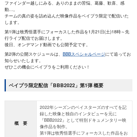
ファインダー越しにみる、ありのままの苦悩、葛藤、歓喜、感
動…。
チームの真の姿を詰め込んだ映像作品をベイプラ限定で配信いた
します。
第1弾は牧秀悟選手にフォーカスした作品を1月21日(土)18時～先
行ライブ配信でお届けします。
後日、オンデマンド動画でも公開予定です。
第2弾の公開スケジュールは、
BBBスペシャルページ
にて追ってお
知らせいたします。
ぜひこの機会にベイプラをご利用ください！
ベイプラ限定配信「BBB2022」第1弾 概要
2022年シーズンのベイスターズのすべてを記
録した映像と独自のインタビューを元に
『BBB2022』として特別ドキュメンタリー映
概 要
像作品を制作。
第1弾は牧秀悟選手にフォーカスした作品をお