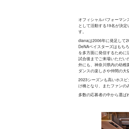
オフィシャルパフォーマンスチ
として活動する19名が決
す。
dianaは2006年に発足し
DeNAベイスターズはもち
を多方面に発信するために
試合後までご来場いただい
外にも、神奈川県内の幼稚
ダンスの楽しさや仲間の大
2023シーズンも高いホ
け橋となり、またファンの
多数の応募者の中から選ば