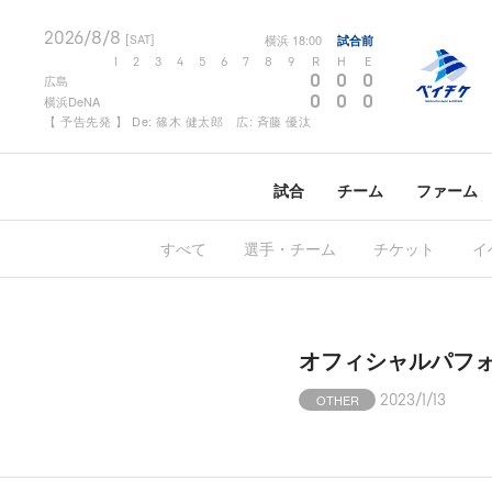
2026/8/8
横浜
18:00
試合前
[SAT]
1
2
3
4
5
6
7
8
9
R
H
E
0
0
0
広島
0
0
0
横浜DeNA
【 予告先発 】 De: 篠木 健太郎 広: 斉藤 優汰
試合
チーム
ファーム
すべて
選手・チーム
チケット
イ
オフィシャルパフォー
OTHER
2023/1/13