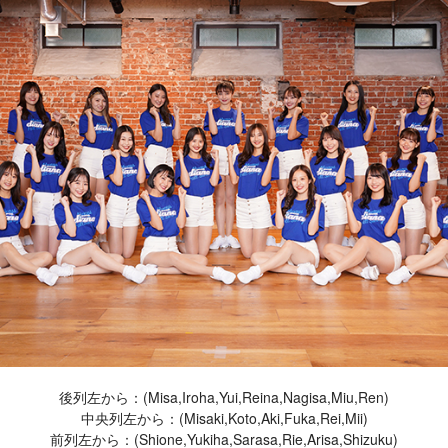
後列左から：(Misa,Iroha,Yui,Reina,Nagisa,Miu,Ren)
中央列左から：(Misaki,Koto,Aki,Fuka,Rei,Mii)
前列左から：(Shione,Yukiha,Sarasa,Rie,Arisa,Shizuku)