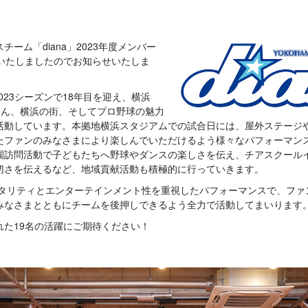
ーム「diana」2023年度メンバー
定いたしましたのでお知らせいたしま
て2023シーズンで18年目を迎え、横浜
ろん、横浜の街、そしてプロ野球の魅力
活動しています。本拠地横浜スタジアムでの試合日には、屋外ステージ
たファンのみなさまにより楽しんでいただけるよう様々なパフォーマン
園訪問活動で子どもたちへ野球やダンスの楽しさを伝え、チアスクール
切さを伝えるなど、地域貢献活動も積極的に行っていきます。
スピタリティとエンターテインメント性を重視したパフォーマンスで、フ
みなさまとともにチームを後押しできるよう全力で活動してまいります
れた19名の活躍にご期待ください！