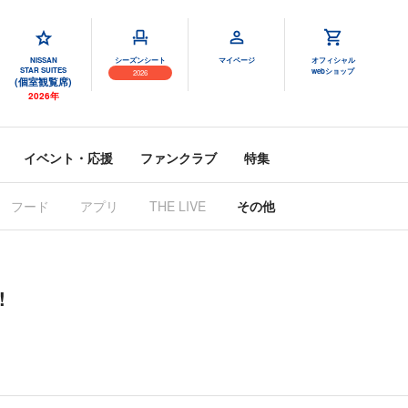
NISSAN
シーズンシート
マイページ
オフィシャル
STAR SUITES
webショップ
2026
(個室観覧席)
2026年
イベント・応援
ファンクラブ
特集
フード
アプリ
THE LIVE
その他
!