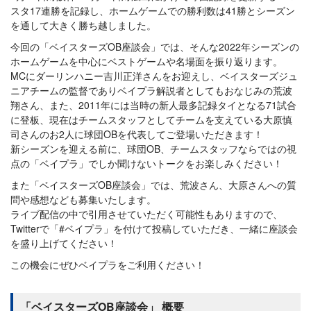
スタ17連勝を記録し、ホームゲームでの勝利数は41勝とシーズン
を通して大きく勝ち越しました。
今回の「ベイスターズOB座談会」では、そんな2022年シーズンの
ホームゲームを中心にベストゲームや名場面を振り返ります。
MCにダーリンハニー吉川正洋さんをお迎えし、ベイスターズジュ
ニアチームの監督でありベイプラ解説者としてもおなじみの荒波
翔さん、また、2011年には当時の新人最多記録タイとなる71試合
に登板、現在はチームスタッフとしてチームを支えている大原慎
司さんのお2人に球団OBを代表してご登場いただきます！
新シーズンを迎える前に、球団OB、チームスタッフならではの視
点の「ベイプラ」でしか聞けないトークをお楽しみください！
また「ベイスターズOB座談会」では、荒波さん、大原さんへの質
問や感想なども募集いたします。
ライブ配信の中で引用させていただく可能性もありますので、
Twitterで「#ベイプラ」を付けて投稿していただき、一緒に座談会
を盛り上げてください！
この機会にぜひベイプラをご利用ください！
「ベイスターズOB座談会」 概要