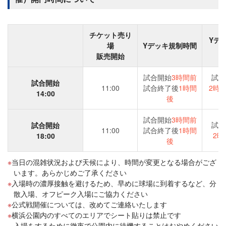
チケット売り
Yデ
場
Yデッキ規制時間
販売開始
試合開始
3時間前
試合
試合開始
11:00
試合終了後
1時間
2時間
14:00
後
試合開始
3時間前
試合
試合開始
11:00
試合終了後
1時間
2時
18:00
後
当日の混雑状況および天候により、時間が変更となる場合がござ
います。あらかじめご了承ください
入場時の濃厚接触を避けるため、早めに球場に到着するなど、分
散入場、オフピーク入場にご協力ください
公式戦開催については、改めてご連絡いたします
横浜公園内のすべてのエリアでシート貼りは禁止です
入場をするために徹夜で公園内に待機することはおやめください