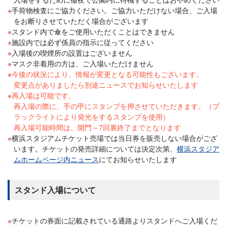
手荷物検査にご協力ください。ご協力いただけない場合、ご入場
をお断りさせていただく場合がございます
スタンド内で傘をご使用いただくことはできません
施設内では必ず係員の指示に従ってください
入場後の喫煙所の設置はございません
マスク非着用の方は、ご入場いただけません
今後の状況により、情報が変更となる可能性もございます。
変更点がありましたら別途ニュースでお知らせいたします
再入場は可能です。
再入場の際に、手の甲にスタンプを押させていただきます。（ブ
ラックライトにより発光をするスタンプを使用）
再入場可能時間は、開門～7回裏終了までとなります
横浜スタジアムチケット売場では当日券を販売しない場合がござ
います。チケットの発売詳細については決定次第、
横浜スタジア
ムホームページ内ニュース
にてお知らせいたします
スタンド入場について
チケットの券面に記載されている通路よりスタンドへご入場くだ