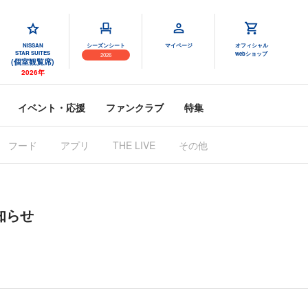
NISSAN
シーズンシート
マイページ
オフィシャル
STAR SUITES
webショップ
2026
(個室観覧席)
2026年
イベント・応援
ファンクラブ
特集
フード
アプリ
その他
THE LIVE
知らせ