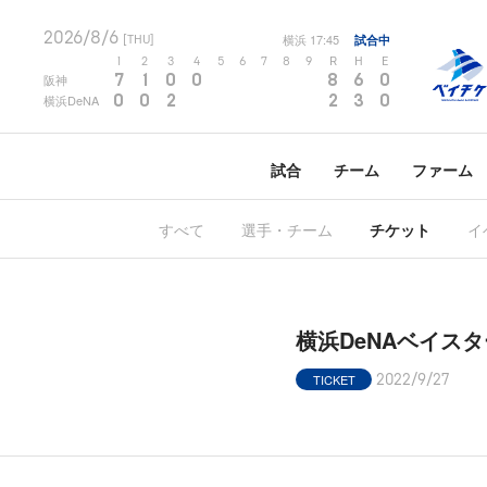
2026/8/6
横浜
17:45
試合中
[THU]
1
2
3
4
5
6
7
8
9
R
H
E
7
1
0
0
8
6
0
阪神
0
0
2
2
3
0
横浜DeNA
試合
チーム
ファーム
すべて
選手・チーム
チケット
イ
横浜DeNAベイス
TICKET
2022/9/27