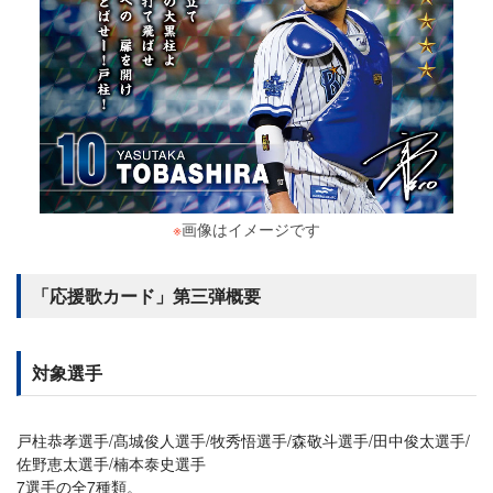
※
画像はイメージです
「応援歌カード」第三弾概要
対象選手
戸柱恭孝選手/髙城俊人選手/牧秀悟選手/森敬斗選手/田中俊太選手/
佐野恵太選手/楠本泰史選手
7選手の全7種類。