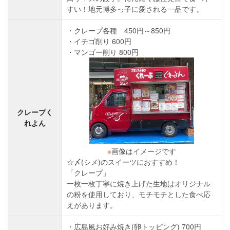
すい！地元博多っ子に愛される一品です。
クレープ各種 450円～850円
イチゴ削り 600円
マンゴー削り 800円
クレープく
れよん
※
画像はイメージです
☆〆(シメ)のスイーツにおすすめ！
「クレープ」
一枚一枚丁寧に焼き上げた生地はオリジナル
の粉を使用しており、モチモチとした食べ応
えがあります。
広島風お好み焼き(卵トッピング) 700円