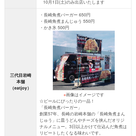
10月1日(土)のみ出店いたします
長崎角煮バーガー 650円
長崎角煮まんじゅう 550円
かき氷 500円
三代目岩崎
本舗
（eatjoy）
※
画像はイメージです
☆ビールにぴったりの一品！
「長崎角煮バーガー」
創業57年、長崎の岩崎本舗の「長崎角煮まん
じゅう」に皿うどんやチーズを挟んだオリジ
ナルメニュー。3日以上かけて仕込んだ角煮は
リピートしたくなる味わいです。