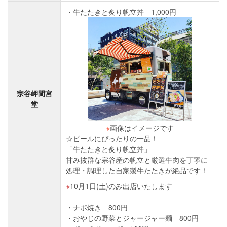
牛たたきと炙り帆立丼 1,000円
宗谷岬間宮
堂
※
画像はイメージです
☆ビールにぴったりの一品！
「牛たたきと炙り帆立丼」
甘み抜群な宗谷産の帆立と厳選牛肉を丁寧に
処理・調理した自家製牛たたきが絶品です！
10月1日(土)のみ出店いたします
ナポ焼き 800円
おやじの野菜とジャージャー麺 800円