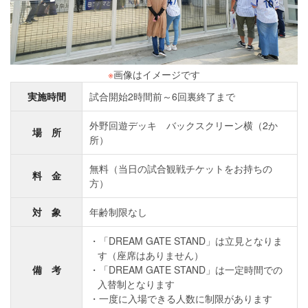
※
画像はイメージです
実施時間
試合開始2時間前～6回裏終了まで
外野回遊デッキ バックスクリーン横（2か
場 所
所）
無料（当日の試合観戦チケットをお持ちの
料 金
方）
対 象
年齢制限なし
「DREAM GATE STAND」は立見となりま
す（座席はありません）
備 考
「DREAM GATE STAND」は一定時間での
入替制となります
一度に入場できる人数に制限があります