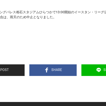
ィングパレス相石スタジアムひらつかで13:00開始のイースタン・リーグ公
試合は、雨天のため中止となりました。
POST
SHARE
S