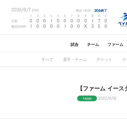
2026/8/7
横浜
18:00
試合終了
[FRI]
1
2
3
4
5
6
7
8
9
R
H
E
0
0
0
1
0
0
0
0
0
1
7
0
広島
1
0
0
0
0
1
0
0
X
2
5
0
横浜DeNA
試合
チーム
ファーム
すべて
選手・チーム
チケット
イ
【ファーム イースタ
FARM
2022/9/18