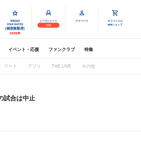
NISSAN
シーズンシート
マイページ
オフィシャル
STAR SUITES
webショップ
2026
(個室観覧席)
2026年
イベント・応援
ファンクラブ
特集
フード
アプリ
THE LIVE
その他
 の試合は中止